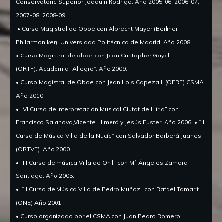
Conservatorio Superior Joaquín Rodrigo.
Año 2005-06, 2006-07,
2007-08, 2008-09.
• Curso Magistral de Oboe con Albrecht Mayer (Berliner
Philarmoniker).
Universidad Politécnica de Madrid.
Año 2008.
• Curso Magistral de oboe con Jean Cristopher Gayol
(ORTF).
Academia “Allegro”.
Año 2009.
• Curso Magistral de Oboe con Jean Lois Capezalli (OFRF).CSMA
Año 2010.
• “VI Curso de Interpretación Musical Ciutat de Llíria” con
Francisco Salanova,Vicente Llimerá y Jesús Fuster.
Año 2006. • “II
Curso de Música Villa de la Nucía” con Salvador Barberá Juanes
(ORTVE).
Año 2000.
• “III Curso de música Villa de Onil” con Mª Ángeles Zamora
Santiago.
Año 2005.
•
“II Curso de Música Villa de Pedro Muñoz” con Rafael Tamarit
(ONE) Año 2001.
• Curso organizado por el CSMA con Juan Pedro Romero