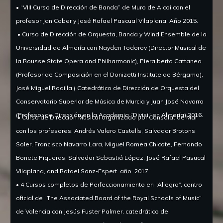
• “VIII Curso de Dirección de Banda” de Muro de Alcoi con el
profesor Jan Cober y José Rafael Pascual Vilaplana.
Año 2015.
• Curso de Dirección de Orquesta, Banda y Wind Ensemble de la
Universidad de Almería con Nayden Todorov (Director Musical de
la Rousse State Opera and Philharmonic), Pieralberto Cattaneo
(Profesor de Composición en el Donizetti Institute de Bérgamo),
José Miguel Rodilla ( Catedrático de Dirección de Orquesta del
Conservatorio Superior de Música de Murcia y Juan José Navarro
(Profesor de Dirección en la Academia “Divisi” en Almería) 2016.
• Curso de Dirección Musical organizado por Consolat de Mar
con los profesores: Andrés Valero Castells, Salvador Brotons
Soler, Francisco Navarro Lara, Miguel Romea Chicote, Fernando
Bonete Piqueras, Salvador Sebastiá López, José Rafael Pasucal
Vilaplana, and Rafael Sanz-Espert.
año
2017
• 4 Cursos completos de Perfeccionamiento en “Allegro”, centro
oficial de “The Associated Board of the Royal Schools of Music”
de Valencia con Jesús Fuster Palmer, catedrático del