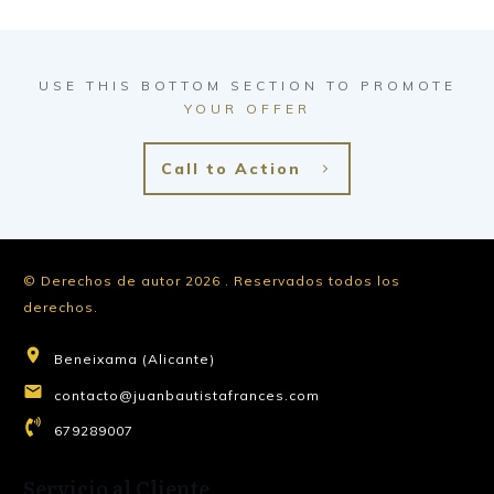
USE THIS BOTTOM SECTION TO PROMOTE
YOUR OFFER
Call to Action
© Derechos de autor
2026
.
Reservados todos los
derechos.
Beneixama (Alicante)
contacto@juanbautistafrances.com
679289007
Servicio al Cliente