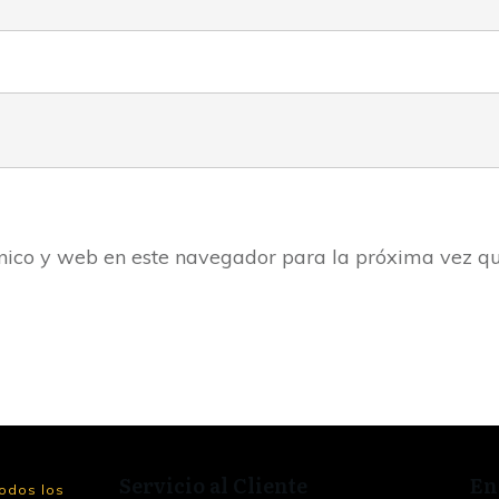
nico y web en este navegador para la próxima vez q
Servicio al Cliente
En
odos los