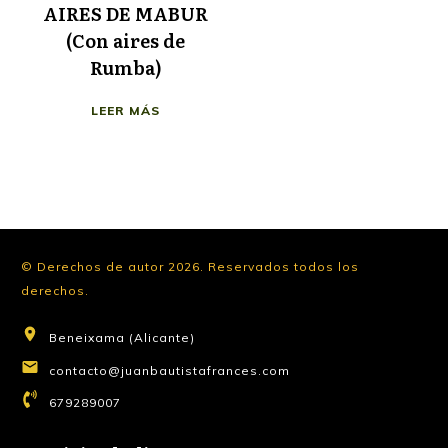
AIRES DE MABUR
(Con aires de
Rumba)
LEER MÁS
© Derechos de autor
2026
.
Reservados todos los
derechos.
Beneixama (Alicante)
contacto@juanbautistafrances.com
679289007