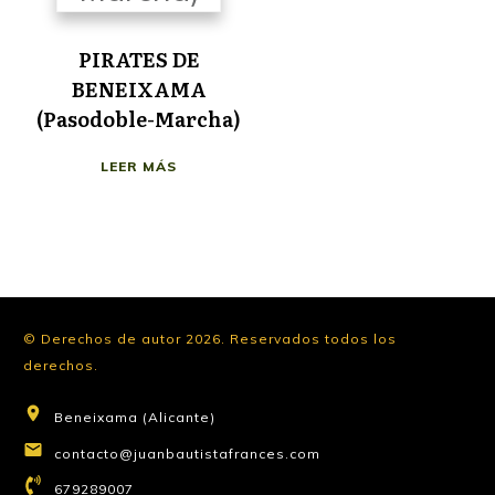
PIRATES DE
BENEIXAMA
(Pasodoble-Marcha)
LEER MÁS
© Derechos de autor
2026
.
Reservados todos los
derechos.
Beneixama (Alicante)
contacto@juanbautistafrances.com
679289007