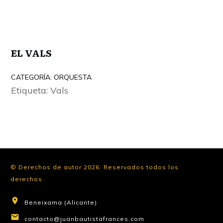
EL VALS
CATEGORÍA:
ORQUESTA
Etiqueta:
Vals
© Derechos de autor
2026
.
Reservados todos los
derechos.
Beneixama (Alicante)
contacto@juanbautistafrances.com