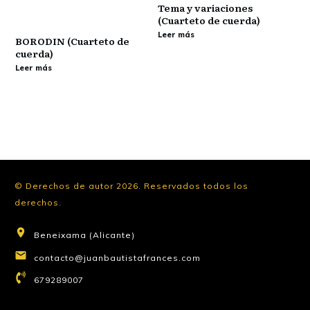
Tema y variaciones
(Cuarteto de cuerda)
Leer más
BORODIN (Cuarteto de
cuerda)
Leer más
© Derechos de autor
2026
.
Reservados todos los
derechos.
Beneixama (Alicante)
contacto@juanbautistafrances.com
679289007