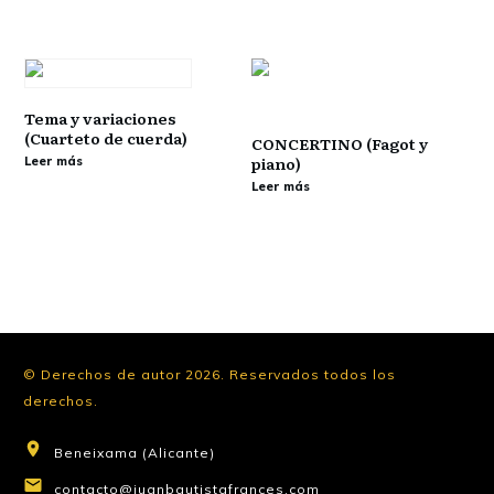
Tema y variaciones
(Cuarteto de cuerda)
CONCERTINO (Fagot y
piano)
Leer más
Leer más
© Derechos de autor
2026
.
Reservados todos los
derechos.
Beneixama (Alicante)
contacto@juanbautistafrances.com