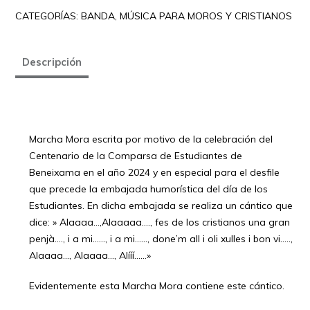
PENJÀ
CATEGORÍAS:
BANDA
,
MÚSICA PARA MOROS Y CRISTIANOS
(Marcha
Mora)
cantidad
Descripción
Marcha Mora escrita por motivo de la celebración del
Centenario de la Comparsa de Estudiantes de
Beneixama en el año 2024 y en especial para el desfile
que precede la embajada humorística del día de los
Estudiantes. En dicha embajada se realiza un cántico que
dice: » Alaaaa…,Alaaaaa…., fes de los cristianos una gran
penjà…., i a mi……, i a mi……, done’m all i oli xulles i bon vi…..,
Alaaaa…, Alaaaa…, Alííí……»
Evidentemente esta Marcha Mora contiene este cántico.