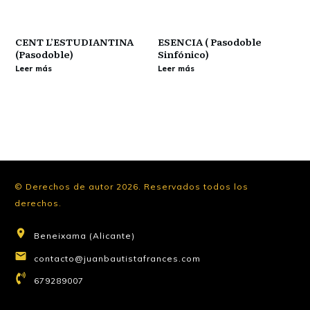
CENT L’ESTUDIANTINA
ESENCIA ( Pasodoble
(Pasodoble)
Sinfónico)
Leer más
Leer más
© Derechos de autor
2026
.
Reservados todos los
derechos.
Beneixama (Alicante)
contacto@juanbautistafrances.com
679289007