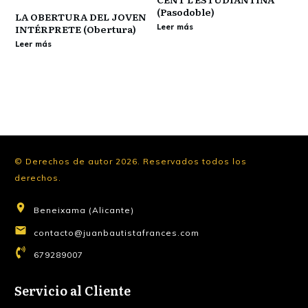
(Pasodoble)
LA OBERTURA DEL JOVEN
Leer más
INTÉRPRETE (Obertura)
Leer más
© Derechos de autor
2026
.
Reservados todos los
derechos.
Beneixama (Alicante)
contacto@juanbautistafrances.com
679289007
Servicio al Cliente